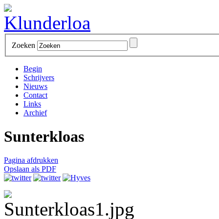
Zoeken
Begin
Schrijvers
Nieuws
Contact
Links
Archief
Sunterkloas
Pagina afdrukken
Opslaan als PDF